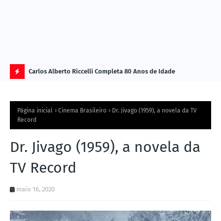
Carlos Alberto Riccelli Completa 80 Anos de Idade
Les
Ú
L
Página inicial
Cinema Brasileiro
Dr. Jivago (1959), a novela da TV
TI
Record
M
Dr. Jivago (1959), a novela da
A
S
TV Record
N
maio 16, 2020
O
TÍ
C