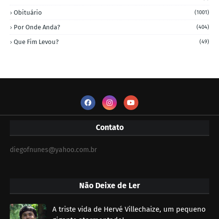
Obituário
(1001)
Por Onde Anda?
(404)
Que Fim Levou?
(49)
Contato
diegofnunes@yahoo.com.br
Não Deixe de Ler
A triste vida de Hervé Villechaize, um pequeno