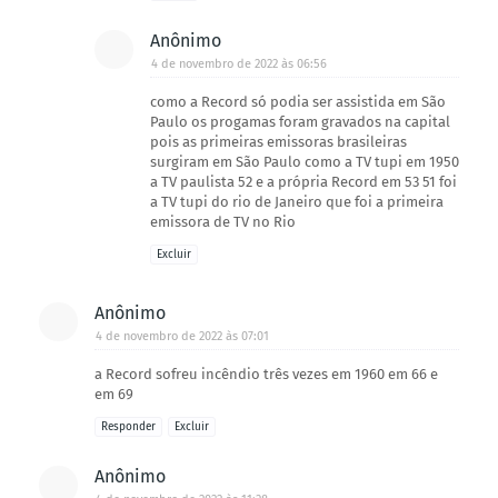
Anônimo
4 de novembro de 2022 às 06:56
como a Record só podia ser assistida em São
Paulo os progamas foram gravados na capital
pois as primeiras emissoras brasileiras
surgiram em São Paulo como a TV tupi em 1950
a TV paulista 52 e a própria Record em 53 51 foi
a TV tupi do rio de Janeiro que foi a primeira
emissora de TV no Rio
Excluir
Anônimo
4 de novembro de 2022 às 07:01
a Record sofreu incêndio três vezes em 1960 em 66 e
em 69
Responder
Excluir
Anônimo