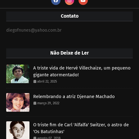
Contato
diegofnunes@yahoo.com.br
Não Deixe de Ler
A triste vida de Hervé Villechaize, um pequeno
gigante atormentado!
abril 22, 2025
Relembrando a atriz Djenane Machado
março 29, 2022
O triste fim de Carl 'Alfalfa' Switzer, o astro de
'Os Batutinhas'
agosto 07, 2018