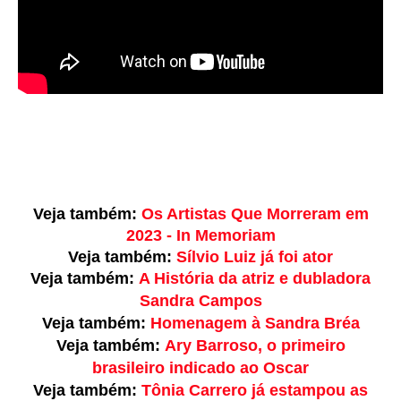
Veja também:
Os Artistas Que Morreram em
2023 - In Memoriam
Veja também:
Sílvio Luiz já foi ator
Veja também:
A História da atriz e dubladora
Sandra Campos
Veja também:
Homenagem à Sandra Bréa
Veja também:
Ary Barroso, o primeiro
brasileiro indicado ao Oscar
Veja também:
Tônia Carrero já estampou as