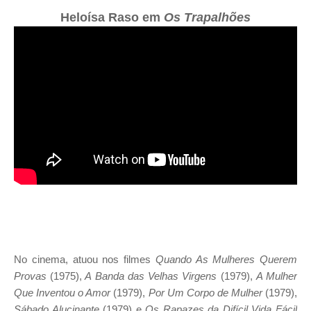
Heloísa Raso em
Os Trapalhões
No cinema, atuou nos filmes
Quando As Mulheres Querem
Provas
(1975),
A Banda das Velhas Virgens
(1979),
A Mulher
Que Inventou o Amor
(1979),
Por Um Corpo de Mulher
(1979),
Sábado Alucinante
(1979) e
Os Rapazes da Difícil Vida Fácil