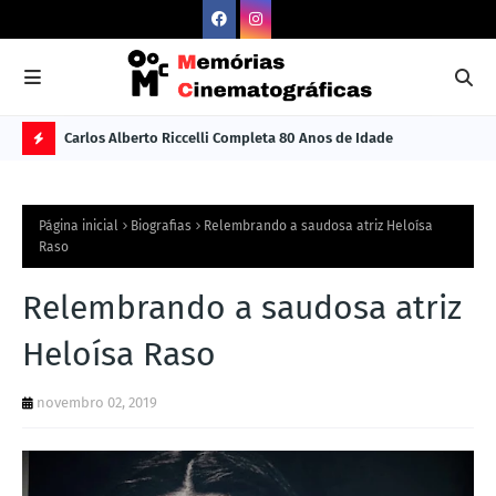
Carlos Alberto Riccelli Completa 80 Anos de Idade
Les
Ú
L
Página inicial
Biografias
Relembrando a saudosa atriz Heloísa
TI
Raso
M
Relembrando a saudosa atriz
A
S
Heloísa Raso
N
novembro 02, 2019
O
TÍ
C