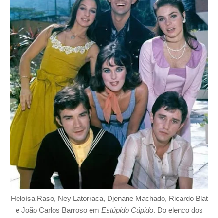
Heloísa Raso, Ney Latorraca, Djenane Machado, Ricardo Blat
e João Carlos Barroso em
Estúpido Cúpido
. Do elenco dos