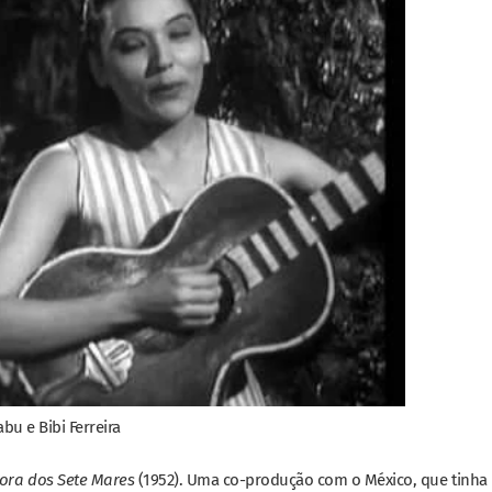
abu e Bibi Ferreira
ora dos Sete Mares
(1952). Uma co-produção com o México, que tinha