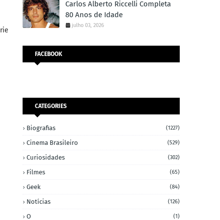
Carlos Alberto Riccelli Completa
80 Anos de Idade
julho 03, 2026
rie
FACEBOOK
CATEGORIES
Biografias
(1227)
Cinema Brasileiro
(529)
Curiosidades
(302)
Filmes
(65)
Geek
(84)
Notícias
(126)
O
(1)