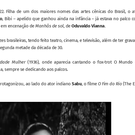
22. Filha de um dos maiores nomes das artes cênicas do Brasil, o a
do
, Bibi – apelido que ganhou ainda na infância – já estava no palco 
a, em encenação de
Manhãs de sol
, de
Oduvaldo Vianna
.
s brasileiras, tendo feito teatro, cinema, e televisão, além de ter grav
 segunda metade da década de 30.
idade Mulher
(1936), onde aparecia cantando o fox-trot O Mundo
ma, sempre se dedicando aos palcos.
protagonizou, ao lado do ator indiano
Sabu
, o filme
O Fim do Rio
(The 