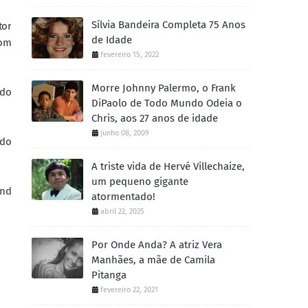
Sílvia Bandeira Completa 75 Anos
tor
de Idade
com
fevereiro 15, 2022
Morre Johnny Palermo, o Frank
ado
DiPaolo de Todo Mundo Odeia o
Chris, aos 27 anos de idade
junho 08, 2009
 do
A triste vida de Hervé Villechaize,
um pequeno gigante
End
atormentado!
abril 22, 2025
Por Onde Anda? A atriz Vera
Manhães, a mãe de Camila
Pitanga
fevereiro 22, 2021