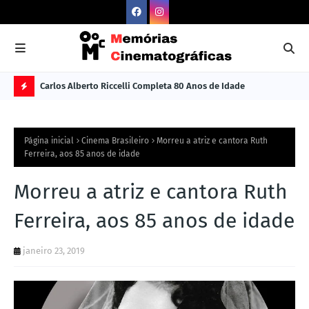
Carlos Alberto Riccelli Completa 80 Anos de Idade
Les
Ú
L
Página inicial
Cinema Brasileiro
Morreu a atriz e cantora Ruth
TI
Ferreira, aos 85 anos de idade
M
Morreu a atriz e cantora Ruth
A
S
Ferreira, aos 85 anos de idade
N
janeiro 23, 2019
O
TÍ
C