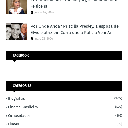
Por onde anda? Erin Murphy, a Tabatha de A
Feiticeira
junho 16, 2024
Por Onde Anda? Priscilla Presley, a esposa de
Elvis e atriz em Corra que a Polícia Vem Aí
maio 23, 2024
FACEBOOK
CATEGORIES
Biografias
(1227)
Cinema Brasileiro
(529)
Curiosidades
(302)
Filmes
(65)