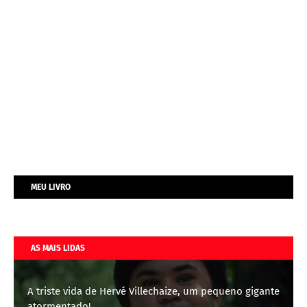
MEU LIVRO
AS MAIS LIDAS
A triste vida de Hervé Villechaize, um pequeno gigante
atormentado!