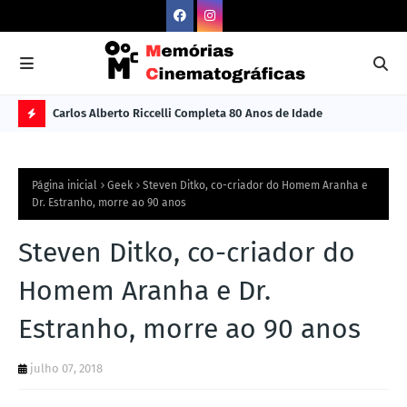
Carlos Alberto Riccelli Completa 80 Anos de Idade
Les
Ú
L
Página inicial
Geek
Steven Ditko, co-criador do Homem Aranha e
TI
Dr. Estranho, morre ao 90 anos
M
Steven Ditko, co-criador do
A
S
Homem Aranha e Dr.
N
Estranho, morre ao 90 anos
O
TÍ
julho 07, 2018
C