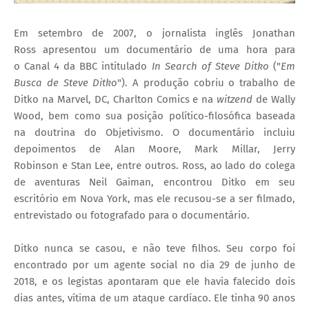
Em setembro de 2007, o jornalista inglês
Jonathan
Ross
apresentou um documentário de uma hora para
o
Canal 4
da BBC intitulado
In Search of Steve Ditko
("
Em
Busca de Steve Ditko
"). A produção cobriu o trabalho de
Ditko na Marvel, DC, Charlton Comics e na
witzend
de
Wally
Wood
, bem como sua posição político-filosófica baseada
na doutrina do
Objetivismo
. O documentário incluiu
depoimentos de
Alan Moore
,
Mark Millar
,
Jerry
Robinson
e
Stan Lee
, entre outros. Ross, ao lado do colega
de aventuras Neil Gaiman, encontrou Ditko em seu
escritório em Nova York, mas ele recusou-se a ser filmado,
entrevistado ou fotografado para o documentário.
Ditko nunca se casou, e não teve filhos. Seu corpo foi
encontrado por um agente social no dia 29 de junho de
2018, e os legistas apontaram que ele havia falecido dois
dias antes, vítima de um ataque cardíaco. Ele tinha 90 anos