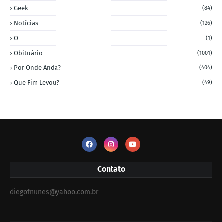
Geek
(84)
Notícias
(126)
O
(1)
Obituário
(1001)
Por Onde Anda?
(404)
Que Fim Levou?
(49)
Contato
diegofnunes@yahoo.com.br