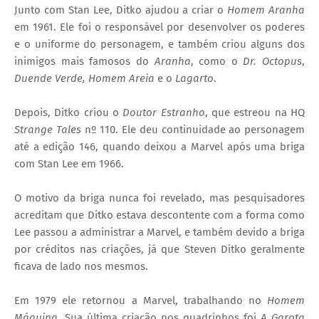
Junto com Stan Lee, Ditko ajudou a criar o
Homem Aranha
em 1961. Ele foi o responsável por desenvolver os poderes
e o uniforme do personagem, e também criou alguns dos
inimigos mais famosos do
Aranha
, como o
Dr. Octopus
,
Duende Verde,
Homem Areia
e o
Lagarto
.
Depois, Ditko criou o
Doutor Estranho
, que estreou na HQ
Strange Tales
nº 110. Ele deu continuidade ao personagem
até a edição 146, quando deixou a Marvel após uma briga
com Stan Lee em 1966.
O motivo da briga nunca foi revelado, mas pesquisadores
acreditam que Ditko estava descontente com a forma como
Lee passou a administrar a Marvel, e também devido a briga
por créditos nas criações, já que Steven Ditko geralmente
ficava de lado nos mesmos.
Em 1979 ele retornou a Marvel, trabalhando no
Homem
Máquina
. Sua última criação nos quadrinhos foi
A Garota