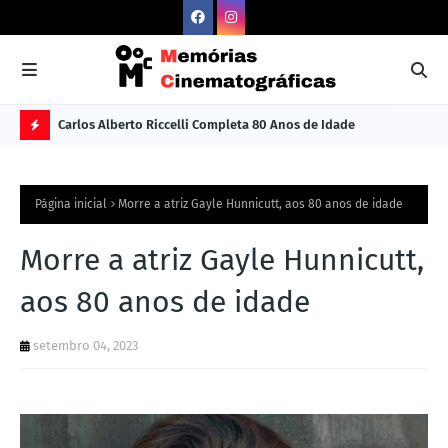
Carlos Alberto Riccelli Completa 80 Anos de Idade
Les
Ú
L
Página inicial
Morre a atriz Gayle Hunnicutt, aos 80 anos de idade
TI
M
Morre a atriz Gayle Hunnicutt,
A
aos 80 anos de idade
S
N
setembro 04, 2023
O
TÍ
C