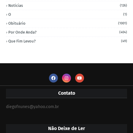
Notícias
(126)
O
(1)
Obituário
(1001)
Por Onde Anda?
(404)
Que Fim Levou?
(49)
Contato
diegofnunes@yahoo.com.br
Não Deixe de Ler