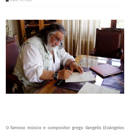
I
A
S
O famoso músico e compositor grego Vangelis (
Evángelos