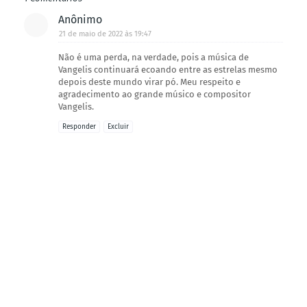
Anônimo
21 de maio de 2022 às 19:47
Não é uma perda, na verdade, pois a música de
Vangelis continuará ecoando entre as estrelas mesmo
depois deste mundo virar pó. Meu respeito e
agradecimento ao grande músico e compositor
Vangelis.
Responder
Excluir