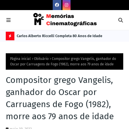
Carlos Alberto Riccelli Completa 80 Anos de Idade
Les
Ú
L
Página inicial
Obituário
Compositor grego Vangelis, ganhador do
TI
Oscar por Carruagens de Fogo (1982), morre aos 79 anos de idade
M
Compositor grego Vangelis,
A
S
ganhador do Oscar por
N
Carruagens de Fogo (1982),
O
morre aos 79 anos de idade
TÍ
C
maio 19, 2022