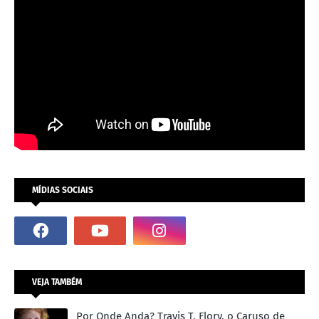
MÍDIAS SOCIAIS
VEJA TAMBÉM
Por Onde Anda? Travis T. Flory, o Caruso de