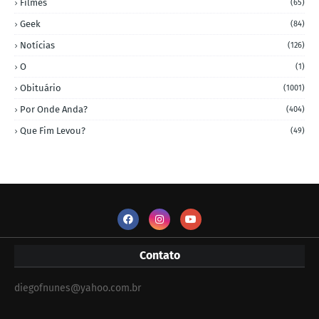
Filmes
(65)
Geek
(84)
Notícias
(126)
O
(1)
Obituário
(1001)
Por Onde Anda?
(404)
Que Fim Levou?
(49)
Contato
diegofnunes@yahoo.com.br