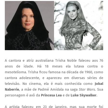
I
A
S
A cantora e atriz australiana Trisha Noble faleceu aos 76
anos de idade. Há 18 meses ela lutava contra o
mesotelioma. Trisha ficou famosa na década de 1960, como
cantora adolescente, e apareceu em diversas séries de
televisão. No cinema, ela é mais conhecida como
Jobal
Naberrie
, a mãe de Padmé Amidala na saga
Star Wars
. Sua
personagem é avô da
Princesa Lea
e de
Luke Skywalker
.
A artista faleceu em 23 de janeiro, mas sua morte foi