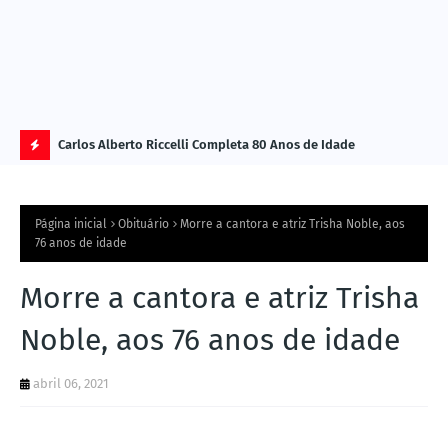
Carlos Alberto Riccelli Completa 80 Anos de Idade
Les
Ú
L
Página inicial
Obituário
Morre a cantora e atriz Trisha Noble, aos
TI
76 anos de idade
M
Morre a cantora e atriz Trisha
A
S
Noble, aos 76 anos de idade
N
abril 06, 2021
O
TÍ
C