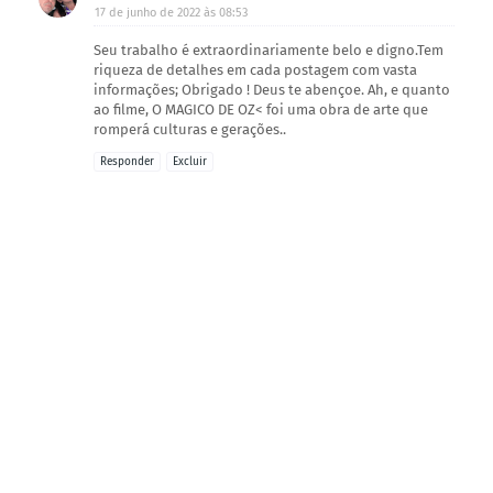
17 de junho de 2022 às 08:53
Seu trabalho é extraordinariamente belo e digno.Tem
riqueza de detalhes em cada postagem com vasta
informações; Obrigado ! Deus te abençoe. Ah, e quanto
ao filme, O MAGICO DE OZ< foi uma obra de arte que
romperá culturas e gerações..
Responder
Excluir