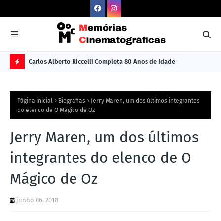
Carlos Alberto Riccelli Completa 80 Anos de Idade
Les
Ú
L
Página inicial
Biografias
Jerry Maren, um dos últimos integrantes
TI
do elenco de O Mágico de Oz
M
Jerry Maren, um dos últimos
A
S
integrantes do elenco de O
N
Mágico de Oz
O
TÍ
junho 06, 2018
C