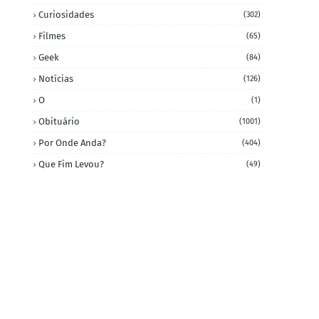
Curiosidades
(302)
Filmes
(65)
Geek
(84)
Notícias
(126)
O
(1)
Obituário
(1001)
Por Onde Anda?
(404)
Que Fim Levou?
(49)