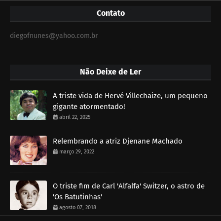
Contato
diegofnunes@yahoo.com.br
Não Deixe de Ler
A triste vida de Hervé Villechaize, um pequeno
gigante atormentado!
abril 22, 2025
Relembrando a atriz Djenane Machado
março 29, 2022
O triste fim de Carl 'Alfalfa' Switzer, o astro de
'Os Batutinhas'
agosto 07, 2018