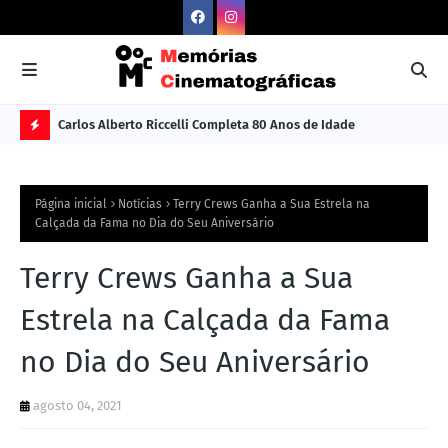
Carlos Alberto Riccelli Completa 80 Anos de Idade
Les
Ú
L
Página inicial
Notícias
Terry Crews Ganha a Sua Estrela na
TI
Calçada da Fama no Dia do Seu Aniversário
M
Terry Crews Ganha a Sua
A
S
Estrela na Calçada da Fama
N
no Dia do Seu Aniversário
O
TÍ
agosto 04, 2021
C