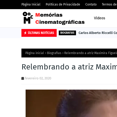
Página Inicial
Políticas de Privacidade
Contato
Termos de
Vídeos
Carlos Alberto Riccelli 
ÚLTIMAS NOTÍCIAS
BIOGRAFIAS
Página inicial
Biografias
Relembrando a atriz Maximira Figue
Relembrando a atriz Maxim
fevereiro 02, 2020