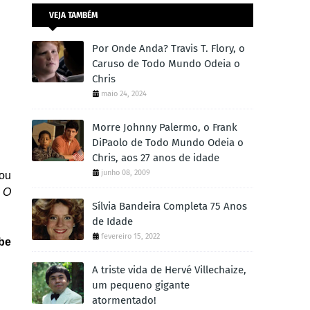
VEJA TAMBÉM
Por Onde Anda? Travis T. Flory, o
Caruso de Todo Mundo Odeia o
Chris
maio 24, 2024
Morre Johnny Palermo, o Frank
DiPaolo de Todo Mundo Odeia o
Chris, aos 27 anos de idade
junho 08, 2009
eou
a
O
Sílvia Bandeira Completa 75 Anos
de Idade
fevereiro 15, 2022
be
A triste vida de Hervé Villechaize,
um pequeno gigante
atormentado!