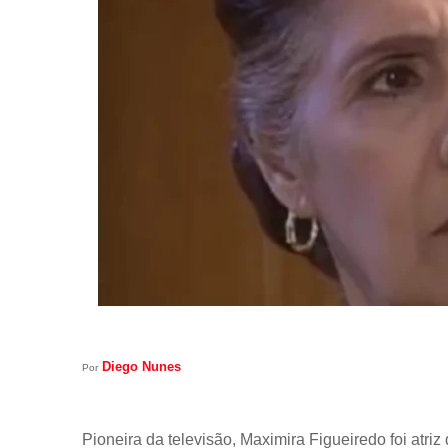
Diego Nunes
Por
Pioneira da televisão, Maximira Figueiredo foi atri