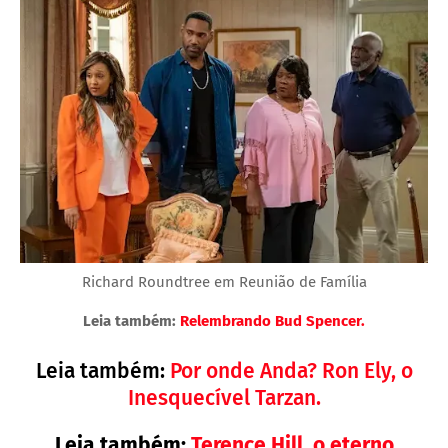
Richard Roundtree em Reunião de Família
Leia também:
Relembrando Bud Spencer.
Leia também:
Por onde Anda? Ron Ely, o
Inesquecível Tarzan.
Leia também:
Terence Hill, o eterno