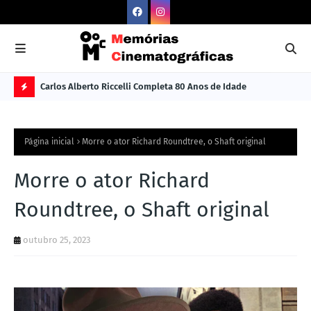
Carlos Alberto Riccelli Completa 80 Anos de Idade
Les
Ú
L
Página inicial
Morre o ator Richard Roundtree, o Shaft original
TI
M
Morre o ator Richard
A
Roundtree, o Shaft original
S
N
outubro 25, 2023
O
TÍ
C