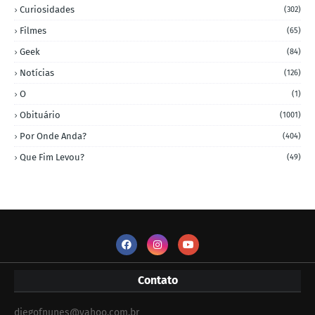
Curiosidades
(302)
Filmes
(65)
Geek
(84)
Notícias
(126)
O
(1)
Obituário
(1001)
Por Onde Anda?
(404)
Que Fim Levou?
(49)
Contato
diegofnunes@yahoo.com.br