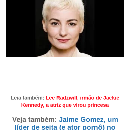
Leia também:
Lee Radzwill, irmão de Jackie
Kennedy, a atriz que virou princesa
Veja também:
Jaime Gomez, um
líder de seita (e ator pornô) no