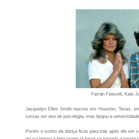
Farrah Fawcett, Kate J
Jacquelyn Ellen Smith nasceu em Houston, Texas, em
cursas um ano de psicologia, mas largou a universidade 
Porém o sonho da dança ficou para trás após ele ser 
pouco tempo a bela jovem já havia se tornado a garo