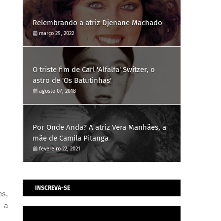
Relembrando a atriz Djenane Machado
março 29, 2022
O triste fim de Carl 'Alfalfa' Switzer, o
astro de 'Os Batutinhas'
agosto 07, 2018
Por Onde Anda? A atriz Vera Manhães, a
mãe de Camila Pitanga
fevereiro 22, 2021
INSCREVA-SE
es,
o a