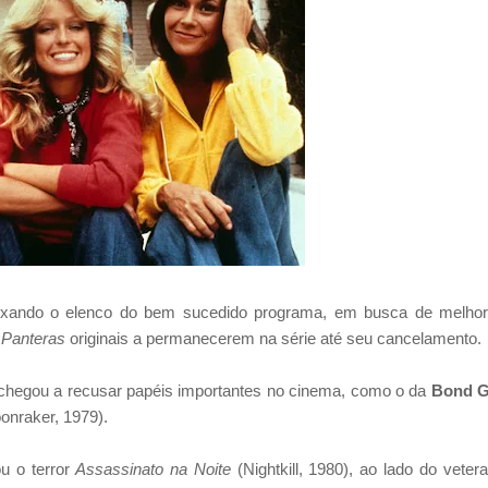
deixando o elenco do bem sucedido programa, em busca de melho
s
Panteras
originais a permanecerem na série até seu cancelamento.
 chegou a recusar papéis importantes no cinema, como o da
Bond G
nraker, 1979).
u o terror
Assassinato na Noite
(Nightkill, 1980), ao lado do veter