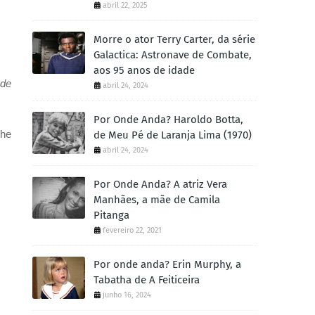
abril 22, 2025
Morre o ator Terry Carter, da série
Galactica: Astronave de Combate,
aos 95 anos de idade
de
abril 24, 2024
Por Onde Anda? Haroldo Botta,
he
de Meu Pé de Laranja Lima (1970)
abril 24, 2024
Por Onde Anda? A atriz Vera
Manhães, a mãe de Camila
Pitanga
fevereiro 22, 2021
Por onde anda? Erin Murphy, a
Tabatha de A Feiticeira
junho 16, 2024