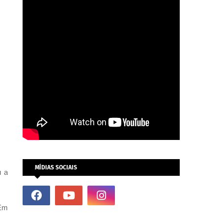
MÍDIAS SOCIAIS
u a
 Em