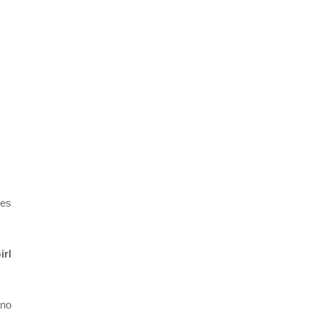
res
irl
ano