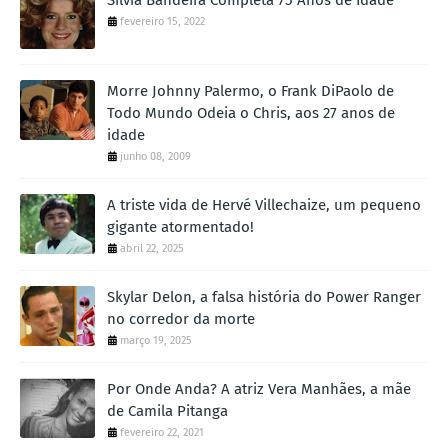
Sílvia Bandeira Completa 75 Anos de Idade
fevereiro 15, 2022
Morre Johnny Palermo, o Frank DiPaolo de
Todo Mundo Odeia o Chris, aos 27 anos de
idade
junho 08, 2009
A triste vida de Hervé Villechaize, um pequeno
gigante atormentado!
abril 22, 2025
Skylar Delon, a falsa história do Power Ranger
no corredor da morte
março 19, 2025
Por Onde Anda? A atriz Vera Manhães, a mãe
de Camila Pitanga
fevereiro 22, 2021