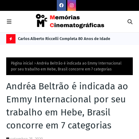
Carlos Alberto Riccelli Completa 80 Anos de Idade
Les
Ú
L
Página inicial
Andréa Beltrão é indicada ao Emmy Internacional
TI
por seu trabalho em Hebe, Brasil concorre em 7 categorias
M
Andréa Beltrão é indicada ao
A
S
Emmy Internacional por seu
N
trabalho em Hebe, Brasil
O
concorre em 7 categorias
TÍ
C
setembro 25, 2020