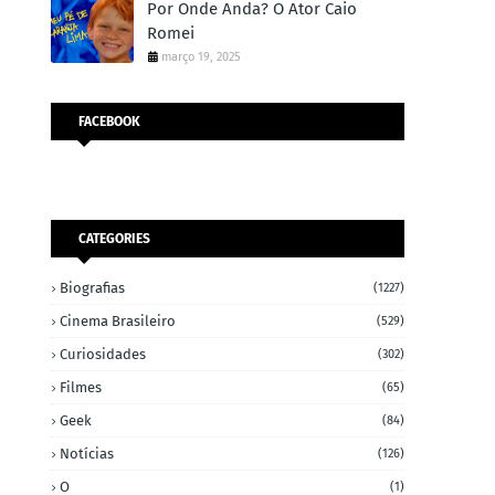
Por Onde Anda? O Ator Caio
Romei
março 19, 2025
FACEBOOK
CATEGORIES
Biografias
(1227)
Cinema Brasileiro
(529)
Curiosidades
(302)
Filmes
(65)
Geek
(84)
Notícias
(126)
O
(1)