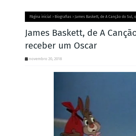
Página inicial
Biografias
James Baskett, de A Canção do Sul, 
James Baskett, de A Canção
receber um Oscar
novembro 20, 2018