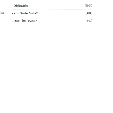
Obituário
(1001)
ção
Por Onde Anda?
(404)
Que Fim Levou?
(49)