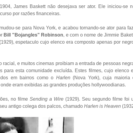
1904, James Baskett não desejava ser ator. Ele iniciou-se 
urso por razões financeiras.
mudou-se para Nova York, e acabou tornando-se ator para fa
or
Bill "Bojangles" Robinson
, e com o nome de Jimmie Baket
(1929), espetaculo cujo elenco era composto apenas por negr
 racial, e muitos cinemas proibiam a entrada de pessoas negr
os para esta comunidade excluída. Estes filmes, cujo elenco 
bidos em bairros como o
Harlen
(Nova York), cuja maioria
 onde eram exibidas as grandes produções hollywoodianas.
ões, no filme
Sending a Wire
(1929). Seu segundo filme foi
 seu antigo colega dos palcos, chamado
Harlen is Heaven
(1932