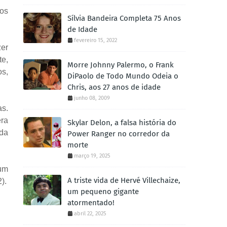
nos
Sílvia Bandeira Completa 75 Anos
de Idade
fevereiro 15, 2022
zer
te,
Morre Johnny Palermo, o Frank
os,
DiPaolo de Todo Mundo Odeia o
Chris, aos 27 anos de idade
junho 08, 2009
as.
era
Skylar Delon, a falsa história do
 da
Power Ranger no corredor da
morte
março 19, 2025
 um
A triste vida de Hervé Villechaize,
).
um pequeno gigante
atormentado!
abril 22, 2025