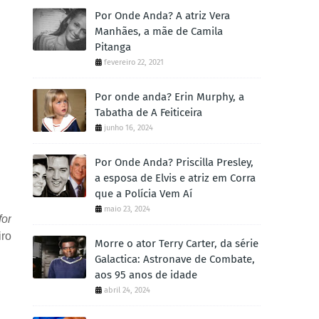
Por Onde Anda? A atriz Vera
Manhães, a mãe de Camila
Pitanga
fevereiro 22, 2021
Por onde anda? Erin Murphy, a
Tabatha de A Feiticeira
junho 16, 2024
Por Onde Anda? Priscilla Presley,
a esposa de Elvis e atriz em Corra
que a Polícia Vem Aí
maio 23, 2024
for
iro
Morre o ator Terry Carter, da série
Galactica: Astronave de Combate,
aos 95 anos de idade
abril 24, 2024