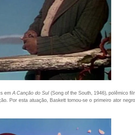
mus em
A Canção do Sul
(Song of the South, 1946), polêmico fi
ão. Por esta atuação, Baskett tornou-se o primeiro ator negr