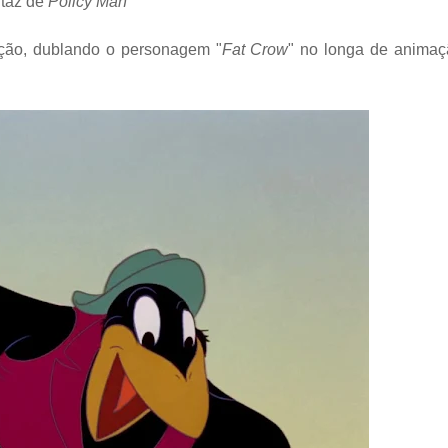
taz de
Policy Man
ção, dublando o personagem "
Fat Crow
" no longa de anima