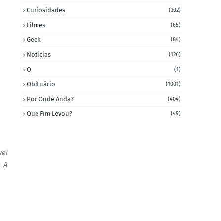
Curiosidades
(302)
Filmes
(65)
Geek
(84)
Notícias
(126)
O
(1)
Obituário
(1001)
Por Onde Anda?
(404)
Que Fim Levou?
(49)
vel
u
A