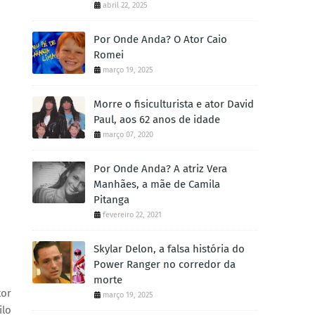
abril 22, 2025
Por Onde Anda? O Ator Caio
Romei
março 19, 2025
Morre o fisiculturista e ator David
Paul, aos 62 anos de idade
março 07, 2020
Por Onde Anda? A atriz Vera
Manhães, a mãe de Camila
Pitanga
fevereiro 22, 2021
Skylar Delon, a falsa história do
Power Ranger no corredor da
morte
tor
março 19, 2025
ilo