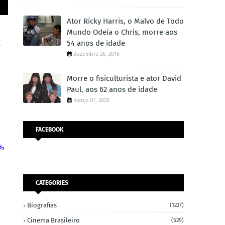
Ator Ricky Harris, o Malvo de Todo
Mundo Odeia o Chris, morre aos
54 anos de idade
e
dezembro 26, 2016
Morre o fisiculturista e ator David
Paul, aos 62 anos de idade
março 07, 2020
FACEBOOK
s,
CATEGORIES
Biografias
(1227)
Cinema Brasileiro
(529)