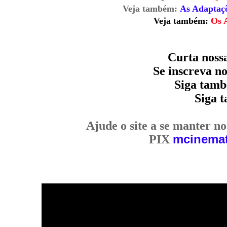
Veja também:
As Adaptaçõ
Veja também:
Os 
Curta noss
Se inscreva n
Siga tam
Siga 
Ajude o site a se manter n
mcinemat
PIX