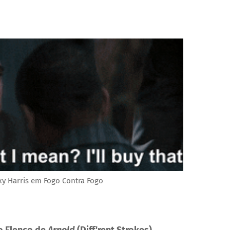
cky Harris em Fogo Contra Fogo
o Elenco de
Arnold
(Diff'rent Strokes)