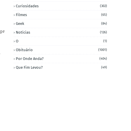
Curiosidades
(302)
Filmes
(65)
Geek
(84)
ge
Notícias
(126)
O
(1)
Obituário
(1001)
.
Por Onde Anda?
(404)
Que Fim Levou?
(49)