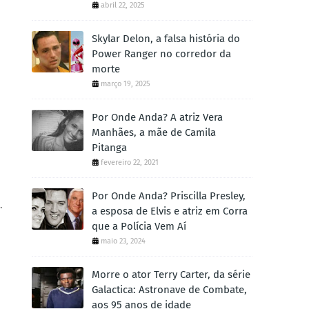
abril 22, 2025
Skylar Delon, a falsa história do
Power Ranger no corredor da
morte
março 19, 2025
Por Onde Anda? A atriz Vera
Manhães, a mãe de Camila
Pitanga
fevereiro 22, 2021
Por Onde Anda? Priscilla Presley,
i.
a esposa de Elvis e atriz em Corra
que a Polícia Vem Aí
maio 23, 2024
Morre o ator Terry Carter, da série
Galactica: Astronave de Combate,
aos 95 anos de idade