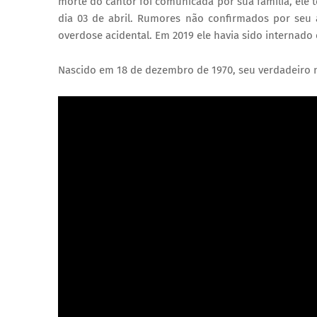
morte do cantor foi comunicada por sua família, ele 
dia 03 de abril. Rumores não confirmados por seu 
overdose acidental. Em 2019 ele havia sido internado e
Nascido em 18 de dezembro de 1970, seu verdadeiro 