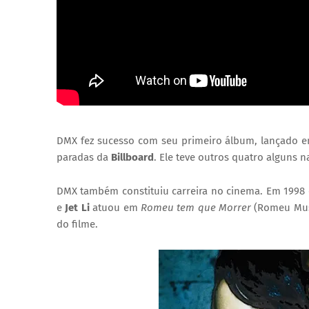
DMX fez sucesso com seu primeiro álbum, lançado e
paradas da
Billboard
. Ele teve outros quatro alguns 
DMX também constituiu carreira no cinema. Em 1998 
e
Jet Li
atuou em
Romeu tem que Morrer
(Romeu Must
do filme.