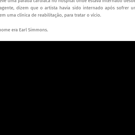
teve uma parada cardíaca no hospital onde estava internado desd
agente, dizem que o artista havia sido internado após sofrer 
m uma clínica de reabilitação, para tratar o vício.
nome era Earl Simmons.