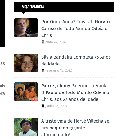
VEJA TAMBÉM
Por Onde Anda? Travis T. Flory, o
Caruso de Todo Mundo Odeia o
Chris
maio 24, 2024
Sílvia Bandeira Completa 75 Anos
nas
de Idade
fevereiro 15, 2022
Morre Johnny Palermo, o Frank
yah
DiPaolo de Todo Mundo Odeia o
ora
Chris, aos 27 anos de idade
junho 08, 2009
A triste vida de Hervé Villechaize,
um pequeno gigante
atormentado!