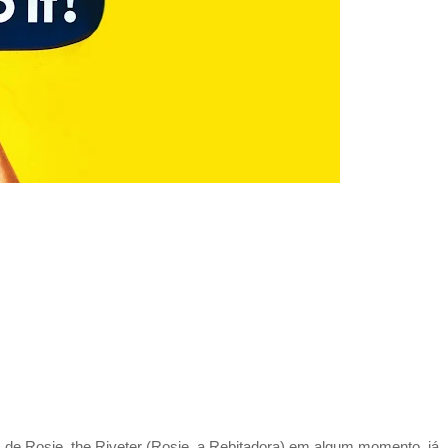
de Rosie, the Riveter (Rosie, a Rebitadora) em algum momento, já