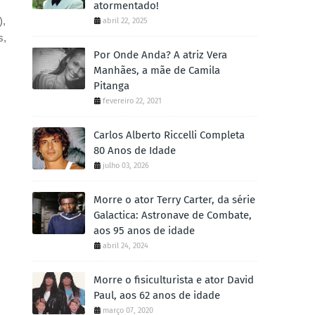
atormentado!
),
abril 22, 2025
s,
Por Onde Anda? A atriz Vera
Manhães, a mãe de Camila
Pitanga
fevereiro 22, 2021
Carlos Alberto Riccelli Completa
80 Anos de Idade
julho 03, 2026
Morre o ator Terry Carter, da série
Galactica: Astronave de Combate,
aos 95 anos de idade
abril 24, 2024
Morre o fisiculturista e ator David
Paul, aos 62 anos de idade
março 07, 2020