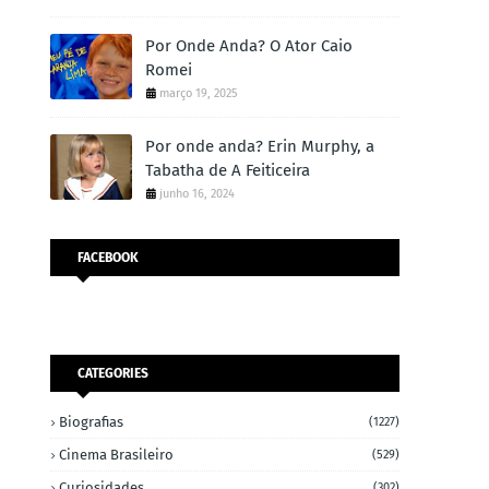
Por Onde Anda? O Ator Caio
Romei
março 19, 2025
Por onde anda? Erin Murphy, a
Tabatha de A Feiticeira
junho 16, 2024
FACEBOOK
CATEGORIES
Biografias
(1227)
Cinema Brasileiro
(529)
Curiosidades
(302)