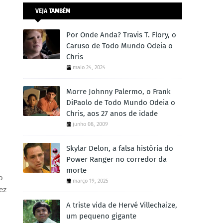
VEJA TAMBÉM
Por Onde Anda? Travis T. Flory, o
Caruso de Todo Mundo Odeia o
Chris
maio 24, 2024
Morre Johnny Palermo, o Frank
DiPaolo de Todo Mundo Odeia o
Chris, aos 27 anos de idade
junho 08, 2009
Skylar Delon, a falsa história do
Power Ranger no corredor da
morte
o
março 19, 2025
ez
A triste vida de Hervé Villechaize,
um pequeno gigante