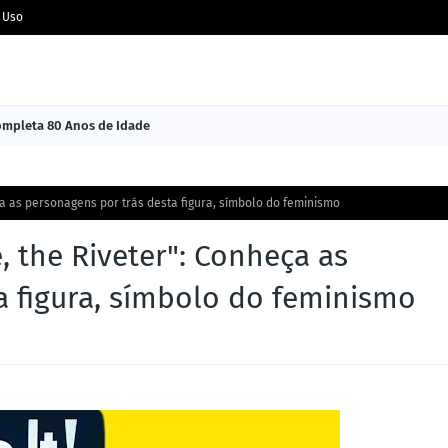
 Uso
Completa 80 Anos de Idade
eça as personagens por trás desta figura, símbolo do feminismo
e, the Riveter": Conheça as
a figura, símbolo do feminismo