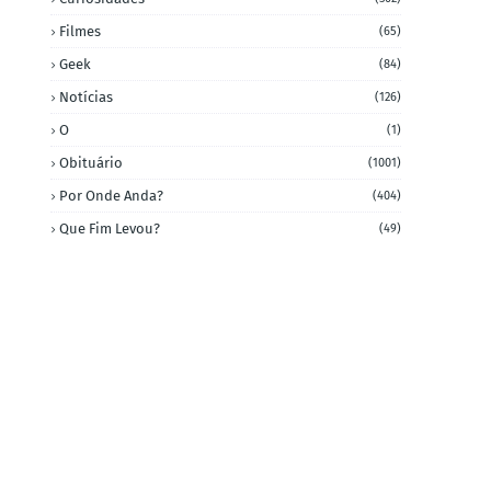
Filmes
(65)
Geek
(84)
Notícias
(126)
O
(1)
Obituário
(1001)
Por Onde Anda?
(404)
Que Fim Levou?
(49)