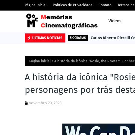
Página Inicial
Políticas de Privacidade
Contato
Termos de
Vídeos
Carlos Alberto Riccelli 
ÚLTIMAS NOTÍCIAS
BIOGRAFIAS
Página inicial
A história da icônica "Rosie, the Riveter": Conh
A história da icônica "Rosi
personagens por trás dest
novembro 20, 2020