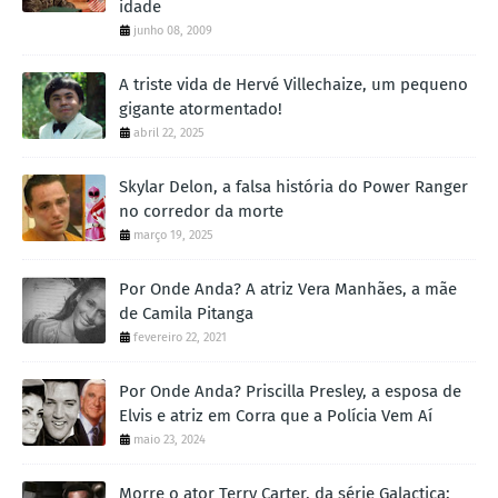
idade
junho 08, 2009
A triste vida de Hervé Villechaize, um pequeno
gigante atormentado!
abril 22, 2025
Skylar Delon, a falsa história do Power Ranger
no corredor da morte
março 19, 2025
Por Onde Anda? A atriz Vera Manhães, a mãe
de Camila Pitanga
fevereiro 22, 2021
Por Onde Anda? Priscilla Presley, a esposa de
Elvis e atriz em Corra que a Polícia Vem Aí
maio 23, 2024
Morre o ator Terry Carter, da série Galactica: