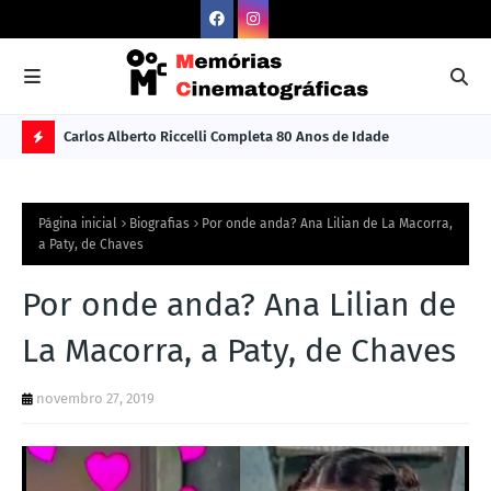
Carlos Alberto Riccelli Completa 80 Anos de Idade
Les
Ú
L
Página inicial
Biografias
Por onde anda? Ana Lilian de La Macorra,
TI
a Paty, de Chaves
M
Por onde anda? Ana Lilian de
A
S
La Macorra, a Paty, de Chaves
N
novembro 27, 2019
O
TÍ
C