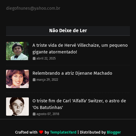
diegofnunes@yahoo.com.br
Não Deixe de Ler
A triste vida de Hervé Villechaize, um pequeno
gigante atormentado!
abril 22, 2025
Relembrando a atriz Djenane Machado
março 29, 2022
O triste fim de Carl 'Alfalfa' Switzer, o astro de
'Os Batutinhas'
agosto 07, 2018
Crafted with
by
TemplatesYard
| Distributed by
Blogger