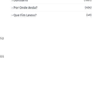
Obituário
(1001)
Por Onde Anda?
(404)
Que Fim Levou?
(49)
 no
dos