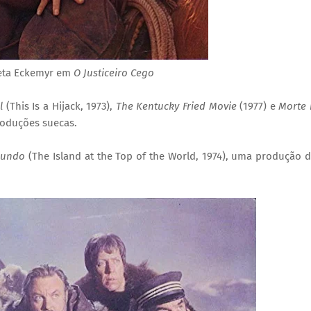
neta Eckemyr em
O Justiceiro Cego
l
(This Is a Hijack, 1973),
The Kentucky Fried Movie
(1977) e
Morte
roduções suecas.
Mundo
(
The Island at the Top of the World
, 1974), uma produção 