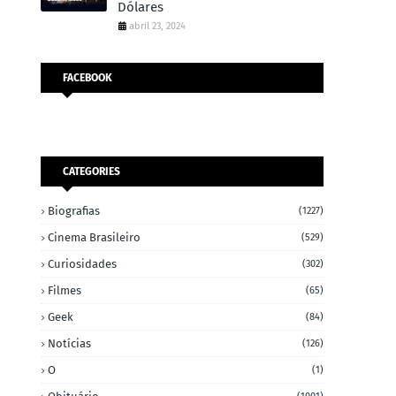
Dólares
abril 23, 2024
FACEBOOK
CATEGORIES
Biografias
(1227)
Cinema Brasileiro
(529)
Curiosidades
(302)
Filmes
(65)
Geek
(84)
Notícias
(126)
O
(1)