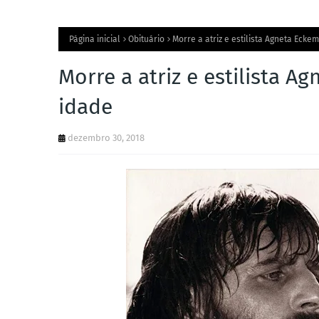
Página inicial
Obituário
Morre a atriz e estilista Agneta Ecke
Morre a atriz e estilista A
idade
dezembro 30, 2018