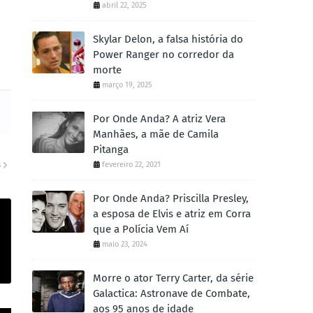
abril 22, 2025
Skylar Delon, a falsa história do
Power Ranger no corredor da
morte
março 19, 2025
Por Onde Anda? A atriz Vera
Manhães, a mãe de Camila
Pitanga
fevereiro 22, 2021
S
Por Onde Anda? Priscilla Presley,
a esposa de Elvis e atriz em Corra
que a Polícia Vem Aí
maio 23, 2024
Morre o ator Terry Carter, da série
Galactica: Astronave de Combate,
aos 95 anos de idade