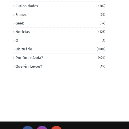
Curiosidades
(302)
Filmes
(65)
Geek
(84)
Notícias
(126)
O
(1)
Obituário
(1001)
Por Onde Anda?
(404)
Que Fim Levou?
(49)