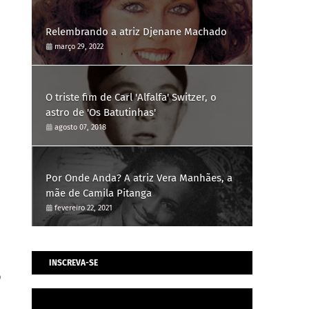
Relembrando a atriz Djenane Machado
março 29, 2022
O triste fim de Carl 'Alfalfa' Switzer, o
astro de 'Os Batutinhas'
agosto 07, 2018
Por Onde Anda? A atriz Vera Manhães, a
mãe de Camila Pitanga
fevereiro 22, 2021
INSCREVA-SE
o
o