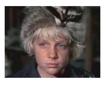
I
A
S