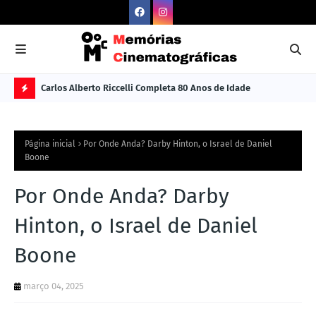
Carlos Alberto Riccelli Completa 80 Anos de Idade
Les
Ú
L
Página inicial
Por Onde Anda? Darby Hinton, o Israel de Daniel
TI
Boone
M
Por Onde Anda? Darby
A
S
Hinton, o Israel de Daniel
N
Boone
O
TÍ
março 04, 2025
C