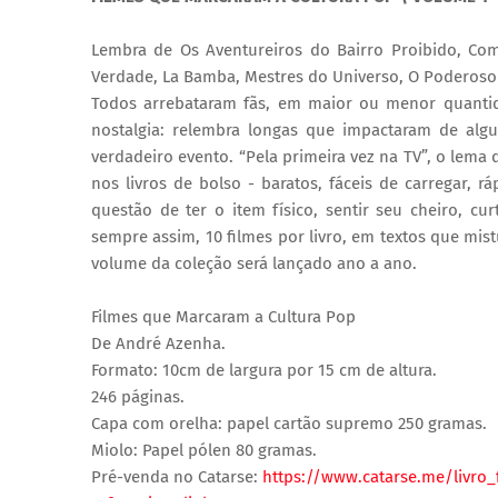
Lembra de Os Aventureiros do Bairro Proibido, Co
Verdade, La Bamba, Mestres do Universo, O Poderoso 
Todos arrebataram fãs, em maior ou menor quantid
nostalgia: relembra longas que impactaram de alg
verdadeiro evento. “Pela primeira vez na TV”, o lema
nos livros de bolso - baratos, fáceis de carregar, r
questão de ter o item físico, sentir seu cheiro, cu
sempre assim, 10 filmes por livro, em textos que mis
volume da coleção será lançado ano a ano.
Filmes que Marcaram a Cultura Pop
De André Azenha.
Formato: 10cm de largura por 15 cm de altura.
246 páginas.
Capa com orelha: papel cartão supremo 250 gramas.
Miolo: Papel pólen 80 gramas.
Pré-venda no Catarse:
https://www.catarse.me/livr