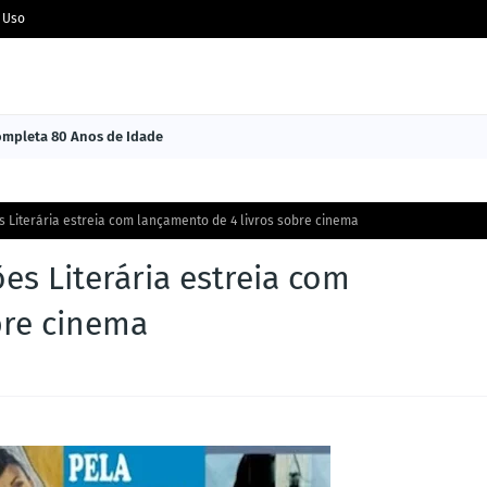
 Uso
Completa 80 Anos de Idade
s Literária estreia com lançamento de 4 livros sobre cinema
es Literária estreia com
bre cinema