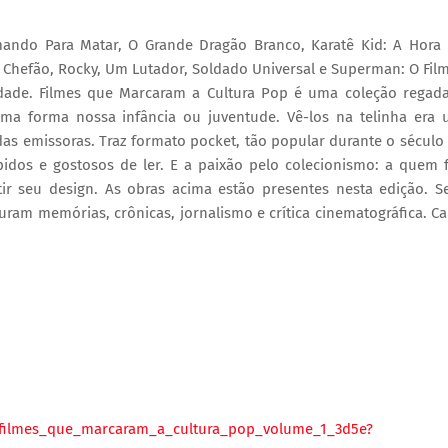
mando Para Matar, O Grande Dragão Branco, Karatê Kid: A Hora
Chefão, Rocky, Um Lutador, Soldado Universal e Superman: O Fil
ade. Filmes que Marcaram a Cultura Pop é uma coleção regad
uma forma nossa infância ou juventude. Vê-los na telinha era
 das emissoras. Traz formato pocket, tão popular durante o século
ápidos e gostosos de ler. E a paixão pelo colecionismo: a quem 
rtir seu design. As obras acima estão presentes nesta edição. S
turam memórias, crônicas, jornalismo e crítica cinematográfica. C
o_filmes_que_marcaram_a_cultura_pop_volume_1_3d5e?