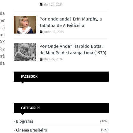
abril 24, 2024
 da
Por onde anda? Erin Murphy, a
me?
Tabatha de A Feiticeira
a à
junho 16, 2024
 um
 XX
Por Onde Anda? Haroldo Botta,
faz
de Meu Pé de Laranja Lima (1970)
erá
abril 24, 2024
ada
FACEBOOK
CATEGORIES
Biografias
(1227)
Cinema Brasileiro
(529)