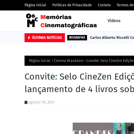
Página Inicial
Políticas de Privacidade
Contato
Termos de
Vídeos
Carlos Alberto Riccelli 
ÚLTIMAS NOTÍCIAS
BIOGRAFIAS
Página inicial
Cinema Brasileiro
Convite: Selo CineZen Ediçõe
Convite: Selo CineZen Ediçõ
lançamento de 4 livros so
agosto 19, 2021