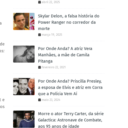
abril 22, 2025
Skylar Delon, a falsa história do
Power Ranger no corredor da
 
morte
março 19, 2025
Ondina Clais, Waldemar Lopes e André Azenha recebem o público para os lançamentos respectivamente de 
Por Onde Anda? A atriz Vera
s: 
Manhães, a mãe de Camila
Pitanga
fevereiro 22, 2021
Por Onde Anda? Priscilla Presley,
a esposa de Elvis e atriz em Corra
que a Polícia Vem Aí
t e
maio 23, 2024
dos
Morre o ator Terry Carter, da série
Galactica: Astronave de Combate,
aos 95 anos de idade