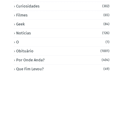
Curiosidades
(302)
Filmes
(65)
Geek
(84)
Notícias
(126)
O
(1)
Obituário
(1001)
Por Onde Anda?
(404)
Que Fim Levou?
(49)