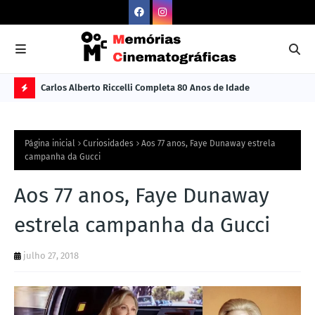
Carlos Alberto Riccelli Completa 80 Anos de Idade
Les
Ú
L
Página inicial
Curiosidades
Aos 77 anos, Faye Dunaway estrela
TI
campanha da Gucci
M
Aos 77 anos, Faye Dunaway
A
S
estrela campanha da Gucci
N
julho 27, 2018
O
TÍ
C