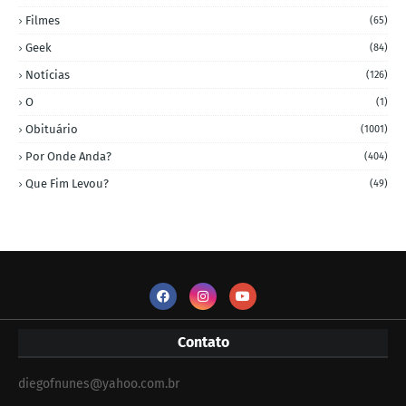
Filmes
(65)
Geek
(84)
Notícias
(126)
O
(1)
Obituário
(1001)
Por Onde Anda?
(404)
Que Fim Levou?
(49)
Contato
diegofnunes@yahoo.com.br