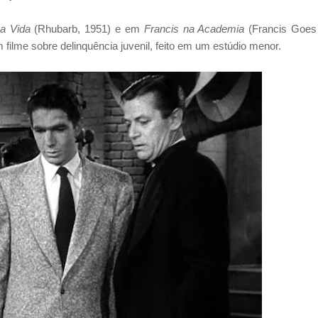
a Vida
(Rhubarb, 1951) e em
Francis na Academia
(Francis Goes
 filme sobre delinquência juvenil, feito em um estúdio menor.