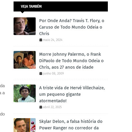
VEJA TAMBÉM
Por Onde Anda? Travis T. Flory, o
Caruso de Todo Mundo Odeia o
Chris
maio 24, 2024
Morre Johnny Palermo, o Frank
DiPaolo de Todo Mundo Odeia o
Chris, aos 27 anos de idade
junho 08, 2009
 da
A triste vida de Hervé Villechaize,
a a
um pequeno gigante
atormentado!
abril 22, 2025
ndo
Skylar Delon, a falsa história do
Power Ranger no corredor da