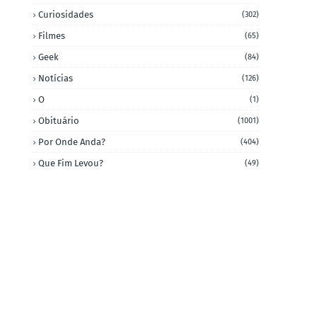
Curiosidades
(302)
Filmes
(65)
Geek
(84)
Notícias
(126)
O
(1)
Obituário
(1001)
Por Onde Anda?
(404)
Que Fim Levou?
(49)