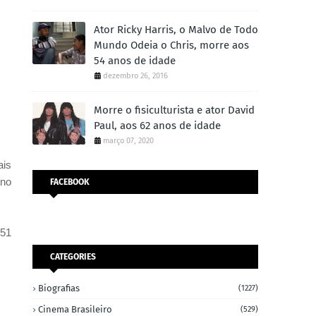
Ator Ricky Harris, o Malvo de Todo
Mundo Odeia o Chris, morre aos
54 anos de idade
dezembro 26, 2016
Morre o fisiculturista e ator David
Paul, aos 62 anos de idade
março 07, 2020
ais
ino
FACEBOOK
951
CATEGORIES
Biografias
(1227)
Cinema Brasileiro
(529)