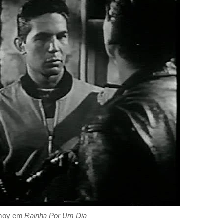
moy em
Rainha Por Um Dia