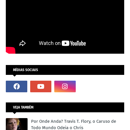
MÍDIAS SOCIAIS
VEJA TAMBÉM
Por Onde Anda? Travis T. Flory, o Caruso de
Todo Mundo Odeia o Chris